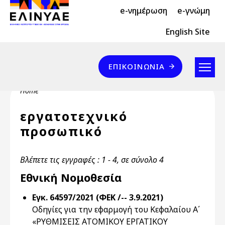
Header Top 2
Skip to main content
e-νημέρωση
e-γνώμη
Header Top
English Site
Επικοινωνία
ΕΠΙΚΟΙΝΩΝΊΑ
Breadcrumb
Home
εργατοτεχνικό
προσωπικό
Βλέπετε τις εγγραφές : 1 - 4, σε σύνολο 4
Εθνική Νομοθεσία
Εγκ. 64597/2021 (ΦΕΚ /-- 3.9.2021)
Οδηγίες για την εφαρμογή του Κεφαλαίου Α΄
«ΡΥΘΜΙΣΕΙΣ ΑΤΟΜΙΚΟΥ ΕΡΓΑΤΙΚΟΥ