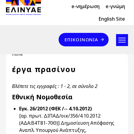
Header Top 2
Skip to main content
e-νημέρωση
e-γνώμη
Header Top
English Site
Επικοινωνία
ΕΠΙΚΟΙΝΩΝΊΑ
Breadcrumb
Home
έργα πρασίνου
Βλέπετε τις εγγραφές : 1 - 2, σε σύνολο 2
Εθνική Νομοθεσία
Εγκ. 26/2012 (ΦΕΚ /-- 4.10.2012)
[αρ. πρωτ. ΔΙΠΑΔ/οικ/356/4.10.2012
(ΑΔΑ:Β4Τ81-70Θ)] Δημοσίευση Απόφασης
Αναπλ. Υπουργού Ανάπτυξης,