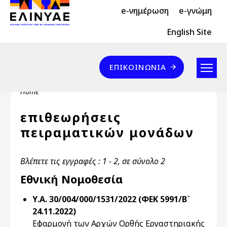
Header Top 2
Skip to main content
e-νημέρωση
e-γνώμη
Header Top
English Site
Επικοινωνία
ΕΠΙΚΟΙΝΩΝΊΑ
Breadcrumb
Home
επιθεωρήσεις
πειραματικών μονάδων
Βλέπετε τις εγγραφές : 1 - 2, σε σύνολο 2
Εθνική Νομοθεσία
Υ.Α. 30/004/000/1531/2022 (ΦΕΚ 5991/Β`
24.11.2022)
Εφαρμογή των Αρχών Ορθής Εργαστηριακής