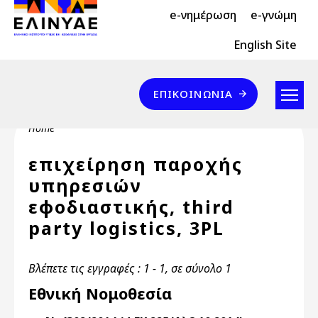
Header Top 2
Skip to main content
e-νημέρωση
e-γνώμη
Header Top
English Site
Επικοινωνία
ΕΠΙΚΟΙΝΩΝΊΑ
Breadcrumb
Home
επιχείρηση παροχής
υπηρεσιών
εφοδιαστικής, third
party logistics, 3PL
Βλέπετε τις εγγραφές : 1 - 1, σε σύνολο 1
Εθνική Νομοθεσία