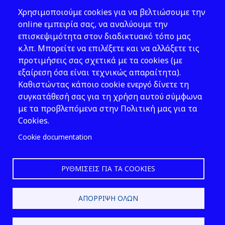
Θέματα ΥΑΕ
Χρησιμοποιούμε cookies για να βελτιώσουμε την
Νομοθεσία
online εμπειρία σας, να αναλύουμε την
επισκεψιμότητα στον διαδικτυακό τόπο μας
Εκδόσεις
κ.λπ. Μπορείτε να επιλέξετε και να αλλάξετε τις
προτιμήσεις σας σχετικά με τα cookies (με
Νέα - Εκδηλώσεις
εξαίρεση όσα είναι τεχνικώς απαραίτητα).
Ακολουθήστε μας
Καθιστώντας κάποιο cookie ενεργό δίνετε τη
συγκατάθεσή σας για τη χρήση αυτού σύμφωνα
με τα προβλεπόμενα στην Πολιτική μας για τα
Cookies.
Cookie documentation
ΡΥΘΜΊΣΕΙΣ ΓΙΑ ΤΑ COOKIES
2026 © ΕΛ.ΙΝ.Υ.Α.Ε.
ΑΠΌΡΡΙΨΗ ΌΛΩΝ
Design & Development by