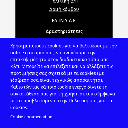
Πολιτική Β/Π
Δομή κόμβου
Main navigation
ΕΛ.ΙΝ.Υ.Α.Ε.
Δραστηριότητες
Θέματα ΥΑΕ
Χρησιμοποιούμε cookies για να βελτιώσουμε την
Νομοθεσία
online εμπειρία σας, να αναλύουμε την
επισκεψιμότητα στον διαδικτυακό τόπο μας
Εκδόσεις
κ.λπ. Μπορείτε να επιλέξετε και να αλλάξετε τις
προτιμήσεις σας σχετικά με τα cookies (με
Νέα - Εκδηλώσεις
εξαίρεση όσα είναι τεχνικώς απαραίτητα).
Ακολουθήστε μας
Καθιστώντας κάποιο cookie ενεργό δίνετε τη
συγκατάθεσή σας για τη χρήση αυτού σύμφωνα
με τα προβλεπόμενα στην Πολιτική μας για τα
Cookies.
Cookie documentation