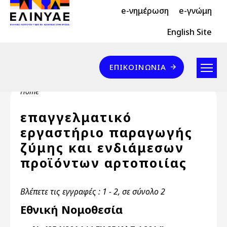
Header Top 2
Skip to main content
e-νημέρωση
e-γνώμη
Header Top
English Site
Επικοινωνία
ΕΠΙΚΟΙΝΩΝΊΑ
Breadcrumb
Home
επαγγελματικό
εργαστήριο παραγωγής
ζύμης και ενδιάμεσων
προϊόντων αρτοποιίας
Βλέπετε τις εγγραφές : 1 - 2, σε σύνολο 2
Εθνική Νομοθεσία