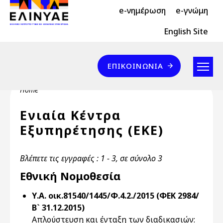
Header Top 2
Skip to main content
e-νημέρωση
e-γνώμη
Header Top
English Site
Επικοινωνία
ΕΠΙΚΟΙΝΩΝΊΑ
Breadcrumb
Home
Ενιαία Κέντρα
Εξυπηρέτησης (ΕΚΕ)
Βλέπετε τις εγγραφές : 1 - 3, σε σύνολο 3
Εθνική Νομοθεσία
Υ.Α. οικ.81540/1445/Φ.4.2./2015 (ΦΕΚ 2984/
Β` 31.12.2015)
Απλούστευση και ένταξη των διαδικασιών: