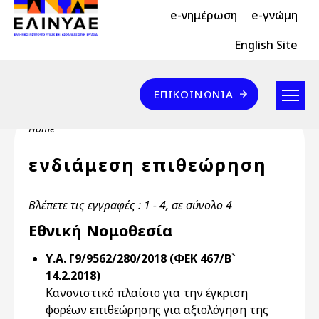
Header Top 2
Skip to main content
e-νημέρωση
e-γνώμη
Header Top
English Site
Επικοινωνία
ΕΠΙΚΟΙΝΩΝΊΑ
Breadcrumb
Home
ενδιάμεση επιθεώρηση
Βλέπετε τις εγγραφές : 1 - 4, σε σύνολο 4
Εθνική Νομοθεσία
Υ.Α. Γ9/9562/280/2018 (ΦΕΚ 467/Β`
14.2.2018)
Κανονιστικό πλαίσιο για την έγκριση
φορέων επιθεώρησης για αξιολόγηση της