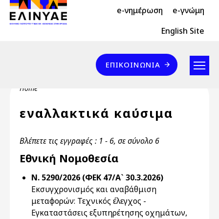
Header Top 2
Skip to main content
e-νημέρωση
e-γνώμη
Header Top
English Site
Επικοινωνία
ΕΠΙΚΟΙΝΩΝΊΑ
Breadcrumb
Home
εναλλακτικά καύσιμα
Βλέπετε τις εγγραφές : 1 - 6, σε σύνολο 6
Εθνική Νομοθεσία
Ν. 5290/2026 (ΦΕΚ 47/Α` 30.3.2026)
Εκσυγχρονισμός και αναβάθμιση
μεταφορών: Τεχνικός έλεγχος -
Εγκαταστάσεις εξυπηρέτησης οχημάτων,