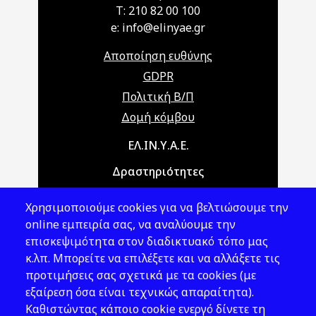
T: 210 82 00 100
e: info@elinyae.gr
Αποποίηση ευθύνης
GDPR
Πολιτική Β/Π
Δομή κόμβου
Main navigation
ΕΛ.ΙΝ.Υ.Α.Ε.
Δραστηριότητες
Θέματα ΥΑΕ
Χρησιμοποιούμε cookies για να βελτιώσουμε την
Νομοθεσία
online εμπειρία σας, να αναλύουμε την
επισκεψιμότητα στον διαδικτυακό τόπο μας
Εκδόσεις
κ.λπ. Μπορείτε να επιλέξετε και να αλλάξετε τις
προτιμήσεις σας σχετικά με τα cookies (με
Νέα - Εκδηλώσεις
εξαίρεση όσα είναι τεχνικώς απαραίτητα).
Ακολουθήστε μας
Καθιστώντας κάποιο cookie ενεργό δίνετε τη