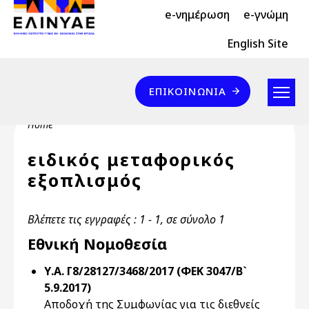
Header Top 2
Skip to main content
e-νημέρωση
e-γνώμη
Header Top
English Site
Επικοινωνία
ΕΠΙΚΟΙΝΩΝΊΑ
Breadcrumb
Home
ειδικός μεταφορικός
εξοπλισμός
Βλέπετε τις εγγραφές : 1 - 1, σε σύνολο 1
Εθνική Νομοθεσία
Υ.Α. Γ8/28127/3468/2017 (ΦΕΚ 3047/Β`
5.9.2017)
Αποδοχή της Συμφωνίας για τις διεθνείς