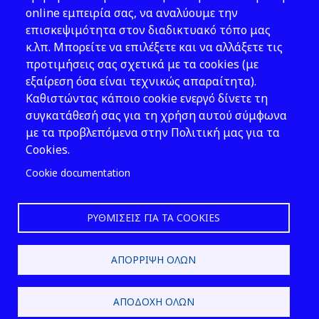
Νομοθεσία
online εμπειρία σας, να αναλύουμε την
επισκεψιμότητα στον διαδικτυακό τόπο μας
Εκδόσεις
κ.λπ. Μπορείτε να επιλέξετε και να αλλάξετε τις
προτιμήσεις σας σχετικά με τα cookies (με
Νέα - Εκδηλώσεις
εξαίρεση όσα είναι τεχνικώς απαραίτητα).
Ακολουθήστε μας
Καθιστώντας κάποιο cookie ενεργό δίνετε τη
συγκατάθεσή σας για τη χρήση αυτού σύμφωνα
με τα προβλεπόμενα στην Πολιτική μας για τα
Cookies.
Cookie documentation
ΡΥΘΜΊΣΕΙΣ ΓΙΑ ΤΑ COOKIES
2026 © ΕΛ.ΙΝ.Υ.Α.Ε.
ΑΠΌΡΡΙΨΗ ΌΛΩΝ
Design & Development by
ΑΠΟΔΟΧΉ ΌΛΩΝ