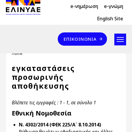
Header Top 2
Skip to main content
e-νημέρωση
e-γνώμη
Header Top
English Site
Επικοινωνία
ΕΠΙΚΟΙΝΩΝΊΑ
Breadcrumb
Home
εγκαταστάσεις
προσωρινής
αποθήκευσης
Βλέπετε τις εγγραφές : 1 - 1, σε σύνολο 1
Εθνική Νομοθεσία
Ν. 4302/2014 (ΦΕΚ 225/Α` 8.10.2014)
Ρύθμιση θεμάτων εφοδιαστικής και άλλες