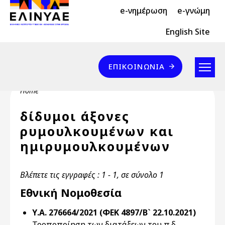
Header Top 2
Skip to main content
e-νημέρωση
e-γνώμη
Header Top
English Site
Επικοινωνία
ΕΠΙΚΟΙΝΩΝΊΑ
Breadcrumb
Home
δίδυμοι άξονες
ρυμουλκουμένων και
ημιρυμουλκουμένων
Βλέπετε τις εγγραφές : 1 - 1, σε σύνολο 1
Εθνική Νομοθεσία
Υ.Α. 276664/2021 (ΦΕΚ 4897/Β` 22.10.2021)
Τροποποίηση των διατάξεων του π.δ.