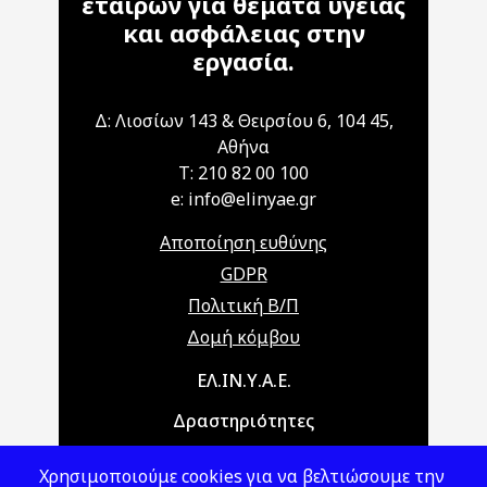
εταίρων για θέματα υγείας
και ασφάλειας στην
εργασία.
Δ: Λιοσίων 143 & Θειρσίου 6, 104 45,
Αθήνα
T: 210 82 00 100
e: info@elinyae.gr
Αποποίηση ευθύνης
GDPR
Πολιτική Β/Π
Δομή κόμβου
Main navigation
ΕΛ.ΙΝ.Υ.Α.Ε.
Δραστηριότητες
Θέματα ΥΑΕ
Χρησιμοποιούμε cookies για να βελτιώσουμε την