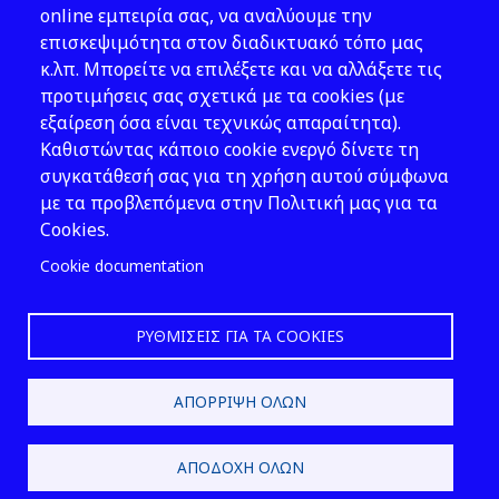
Νομοθεσία
online εμπειρία σας, να αναλύουμε την
επισκεψιμότητα στον διαδικτυακό τόπο μας
Εκδόσεις
κ.λπ. Μπορείτε να επιλέξετε και να αλλάξετε τις
προτιμήσεις σας σχετικά με τα cookies (με
Νέα - Εκδηλώσεις
εξαίρεση όσα είναι τεχνικώς απαραίτητα).
Ακολουθήστε μας
Καθιστώντας κάποιο cookie ενεργό δίνετε τη
συγκατάθεσή σας για τη χρήση αυτού σύμφωνα
με τα προβλεπόμενα στην Πολιτική μας για τα
Cookies.
Cookie documentation
ΡΥΘΜΊΣΕΙΣ ΓΙΑ ΤΑ COOKIES
2026 © ΕΛ.ΙΝ.Υ.Α.Ε.
ΑΠΌΡΡΙΨΗ ΌΛΩΝ
Design & Development by
ΑΠΟΔΟΧΉ ΌΛΩΝ