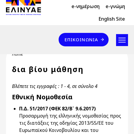
Header Top 2
Skip to main content
e-νημέρωση
e-γνώμη
Header Top
English Site
Επικοινωνία
ΕΠΙΚΟΙΝΩΝΊΑ
Breadcrumb
Home
δια βίου μάθηση
Βλέπετε τις εγγραφές : 1 - 4, σε σύνολο 4
Εθνική Νομοθεσία
Π.Δ. 51/2017 (ΦΕΚ 82/Β` 9.6.2017)
Προσαρμογή της ελληνικής νομοθεσίας προς
τις διατάξεις της οδηγίας 2013/55/ΕΕ του
Ευρωπαϊκού Κοινοβουλίου και του