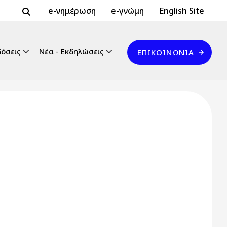
Header Top 2
Header Top
e-νημέρωση
e-γνώμη
English Site
Επικοινωνία
δόσεις
Νέα - Εκδηλώσεις
ΕΠΙΚΟΙΝΩΝΊΑ