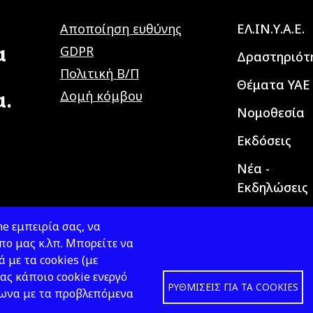
Main navig
Αποποίηση ευθύνης
ΕΛ.ΙΝ.Υ.Α.Ε.
α
GDPR
Δραστηριότ
Πολιτική Β/Π
Θέματα ΥΑΕ
α.
Δομή κόμβου
Νομοθεσία
Εκδόσεις
Νέα -
Εκδηλώσεις
e εμπειρία σας, να
ο μας κ.λπ. Μπορείτε να
ά με τα cookies (με
ας κάποιο cookie ενεργό
ΡΥΘΜΊΣΕΙΣ ΓΙΑ ΤΑ COOKIES
φωνα με τα προβλεπόμενα
Design &