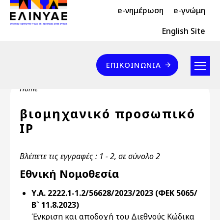
Header Top 2
Skip to main content
e-νημέρωση
e-γνώμη
Header Top
English Site
Επικοινωνία
ΕΠΙΚΟΙΝΩΝΊΑ
Breadcrumb
Home
βιομηχανικό προσωπικό
IP
Βλέπετε τις εγγραφές : 1 - 2, σε σύνολο 2
Εθνική Νομοθεσία
Υ.Α. 2222.1-1.2/56628/2023/2023 (ΦΕΚ 5065/
Β` 11.8.2023)
Έγκριση και αποδοχή του Διεθνούς Κώδικα