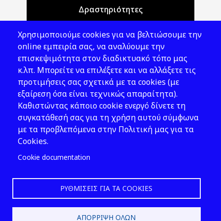
Δραστηριότητες
Θέματα ΥΑΕ
Χρησιμοποιούμε cookies για να βελτιώσουμε την
Νομοθεσία
online εμπειρία σας, να αναλύουμε την
επισκεψιμότητα στον διαδικτυακό τόπο μας
Εκδόσεις
κ.λπ. Μπορείτε να επιλέξετε και να αλλάξετε τις
προτιμήσεις σας σχετικά με τα cookies (με
Νέα - Εκδηλώσεις
εξαίρεση όσα είναι τεχνικώς απαραίτητα).
Ακολουθήστε μας
Καθιστώντας κάποιο cookie ενεργό δίνετε τη
συγκατάθεσή σας για τη χρήση αυτού σύμφωνα
με τα προβλεπόμενα στην Πολιτική μας για τα
Cookies.
Cookie documentation
ΡΥΘΜΊΣΕΙΣ ΓΙΑ ΤΑ COOKIES
2026 © ΕΛ.ΙΝ.Υ.Α.Ε.
ΑΠΌΡΡΙΨΗ ΌΛΩΝ