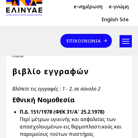
Header Top 2
Skip to main content
e-νημέρωση
e-γνώμη
Header Top
English Site
Επικοινωνία
ΕΠΙΚΟΙΝΩΝΊΑ
Breadcrumb
Home
βιβλίο εγγραφών
Βλέπετε τις εγγραφές : 1 - 2, σε σύνολο 2
Εθνική Νομοθεσία
Π.Δ. 151/1978 (ΦΕΚ 31/Α` 25.2.1978)
Περί μέτρων υγιεινής και ασφαλείας των
απασχολουμένων εις θερμοπλαστικούς και
παρομοίους τούτων πιεστήρας