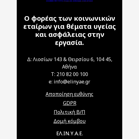
Ο φορέας των κοινωνικών
εταίρων για θέματα υγείας
και ασφάλειας στην
εργασία.
Δ: Λιοσίων 143 & Θειρσίου 6, 104 45,
Αθήνα
T: 210 82 00 100
e: info@elinyae.gr
Αποποίηση ευθύνης
GDPR
Πολιτική Β/Π
Δομή κόμβου
Main navigation
ΕΛ.ΙΝ.Υ.Α.Ε.