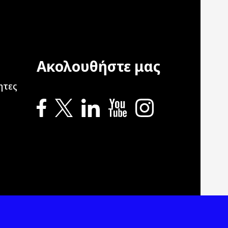
Ακολουθήστε μας
ation
ητες