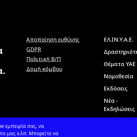
Main navig
Αποποίηση ευθύνης
ΕΛ.ΙΝ.Υ.Α.Ε.
α
GDPR
Δραστηριότ
Πολιτική Β/Π
Θέματα ΥΑΕ
α.
Δομή κόμβου
Νομοθεσία
Εκδόσεις
Νέα -
Εκδηλώσεις
e εμπειρία σας, να
ο μας κ.λπ. Μπορείτε να