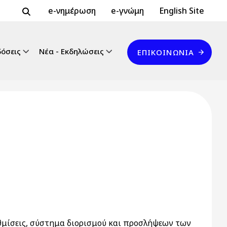
Header Top 2
Header Top
e-νημέρωση
e-γνώμη
English Site
Επικοινωνία
δόσεις
Νέα - Εκδηλώσεις
ΕΠΙΚΟΙΝΩΝΊΑ
θμίσεις, σύστημα διορισμού και προσλήψεων των