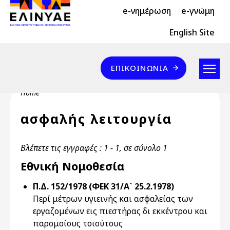
Header Top 2
Skip to main content
e-νημέρωση
e-γνώμη
Header Top
English Site
Επικοινωνία
ΕΠΙΚΟΙΝΩΝΊΑ
Breadcrumb
Home
ασφαλής λειτουργία
Βλέπετε τις εγγραφές : 1 - 1, σε σύνολο 1
Εθνική Νομοθεσία
Π.Δ. 152/1978 (ΦΕΚ 31/Α` 25.2.1978)
Περί μέτρων υγιεινής και ασφαλείας των
εργαζομένων εις πιεστήρας δι εκκέντρου και
παρομοίους τοιούτους