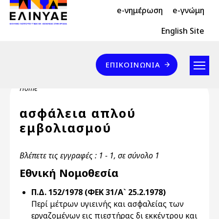
Header Top 2
Skip to main content
e-νημέρωση
e-γνώμη
Header Top
English Site
Επικοινωνία
ΕΠΙΚΟΙΝΩΝΊΑ
Breadcrumb
Home
ασφάλεια απλού
εμβολιασμού
Βλέπετε τις εγγραφές : 1 - 1, σε σύνολο 1
Εθνική Νομοθεσία
Π.Δ. 152/1978 (ΦΕΚ 31/Α` 25.2.1978)
Περί μέτρων υγιεινής και ασφαλείας των
εργαζομένων εις πιεστήρας δι εκκέντρου και