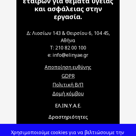
εταίρων για θέματα υγείας
και ασφάλειας στην
εργασία.
Δ: Λιοσίων 143 & Θειρσίου 6, 104 45,
Αθήνα
T: 210 82 00 100
e: info@elinyae.gr
Αποποίηση ευθύνης
GDPR
Πολιτική Β/Π
Δομή κόμβου
Main navigation
ΕΛ.ΙΝ.Υ.Α.Ε.
Δραστηριότητες
Θέματα ΥΑΕ
Χρησιμοποιούμε cookies για να βελτιώσουμε την