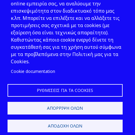
Νομοθεσία
online εμπειρία σας, να αναλύουμε την
επισκεψιμότητα στον διαδικτυακό τόπο μας
Εκδόσεις
κ.λπ. Μπορείτε να επιλέξετε και να αλλάξετε τις
προτιμήσεις σας σχετικά με τα cookies (με
Νέα - Εκδηλώσεις
εξαίρεση όσα είναι τεχνικώς απαραίτητα).
Ακολουθήστε μας
Καθιστώντας κάποιο cookie ενεργό δίνετε τη
συγκατάθεσή σας για τη χρήση αυτού σύμφωνα
με τα προβλεπόμενα στην Πολιτική μας για τα
Cookies.
Cookie documentation
ΡΥΘΜΊΣΕΙΣ ΓΙΑ ΤΑ COOKIES
2026 © ΕΛ.ΙΝ.Υ.Α.Ε.
ΑΠΌΡΡΙΨΗ ΌΛΩΝ
Design & Development by
ΑΠΟΔΟΧΉ ΌΛΩΝ