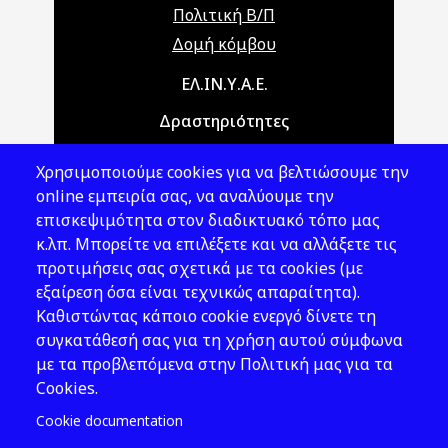
Πολιτική Β/Π
Δομή κόμβου
Main navigation
ΕΛ.ΙΝ.Υ.Α.Ε.
Δραστηριότητες
Θέματα ΥΑΕ
Χρησιμοποιούμε cookies για να βελτιώσουμε την
Νομοθεσία
online εμπειρία σας, να αναλύουμε την
επισκεψιμότητα στον διαδικτυακό τόπο μας
Εκδόσεις
κ.λπ. Μπορείτε να επιλέξετε και να αλλάξετε τις
προτιμήσεις σας σχετικά με τα cookies (με
Νέα - Εκδηλώσεις
εξαίρεση όσα είναι τεχνικώς απαραίτητα).
Ακολουθήστε μας
Καθιστώντας κάποιο cookie ενεργό δίνετε τη
συγκατάθεσή σας για τη χρήση αυτού σύμφωνα
με τα προβλεπόμενα στην Πολιτική μας για τα
Cookies.
Cookie documentation