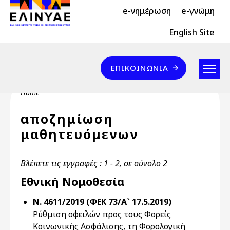
Header Top 2
Skip to main content
e-νημέρωση
e-γνώμη
Header Top
English Site
Επικοινωνία
ΕΠΙΚΟΙΝΩΝΊΑ
Breadcrumb
Home
αποζημίωση
μαθητευόμενων
Βλέπετε τις εγγραφές : 1 - 2, σε σύνολο 2
Εθνική Νομοθεσία
Ν. 4611/2019 (ΦΕΚ 73/Α` 17.5.2019)
Ρύθμιση οφειλών προς τους Φορείς
Κοινωνικής Ασφάλισης, τη Φορολογική