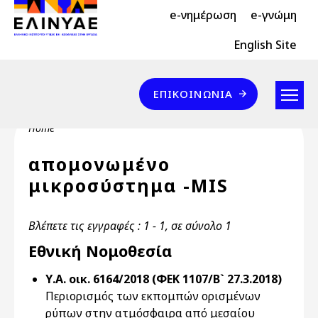
Header Top 2
Skip to main content
e-νημέρωση
e-γνώμη
Header Top
English Site
Επικοινωνία
ΕΠΙΚΟΙΝΩΝΊΑ
Breadcrumb
Home
απομονωμένο
μικροσύστημα -MIS
Βλέπετε τις εγγραφές : 1 - 1, σε σύνολο 1
Εθνική Νομοθεσία
Υ.Α. οικ. 6164/2018 (ΦΕΚ 1107/Β` 27.3.2018)
Περιορισμός των εκπομπών ορισμένων
ρύπων στην ατμόσφαιρα από μεσαίου