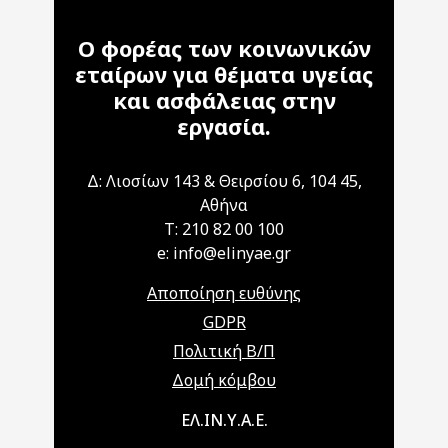
Ο φορέας των κοινωνικών
εταίρων για θέματα υγείας
και ασφάλειας στην
εργασία.
Δ: Λιοσίων 143 & Θειρσίου 6, 104 45,
Αθήνα
T: 210 82 00 100
e: info@elinyae.gr
Αποποίηση ευθύνης
GDPR
Πολιτική Β/Π
Δομή κόμβου
Main navigation
ΕΛ.ΙΝ.Υ.Α.Ε.