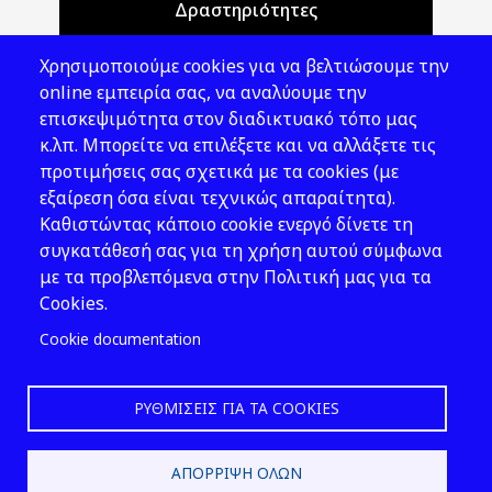
Δραστηριότητες
Θέματα ΥΑΕ
Χρησιμοποιούμε cookies για να βελτιώσουμε την
Νομοθεσία
online εμπειρία σας, να αναλύουμε την
επισκεψιμότητα στον διαδικτυακό τόπο μας
Εκδόσεις
κ.λπ. Μπορείτε να επιλέξετε και να αλλάξετε τις
προτιμήσεις σας σχετικά με τα cookies (με
Νέα - Εκδηλώσεις
εξαίρεση όσα είναι τεχνικώς απαραίτητα).
Ακολουθήστε μας
Καθιστώντας κάποιο cookie ενεργό δίνετε τη
συγκατάθεσή σας για τη χρήση αυτού σύμφωνα
με τα προβλεπόμενα στην Πολιτική μας για τα
Cookies.
Cookie documentation
ΡΥΘΜΊΣΕΙΣ ΓΙΑ ΤΑ COOKIES
2026 © ΕΛ.ΙΝ.Υ.Α.Ε.
ΑΠΌΡΡΙΨΗ ΌΛΩΝ