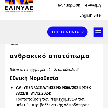
Header Top 2
Skip to main content
e-νημέρωση
e-γνώμη
Header Top
English Site
Επικοινωνία
ΕΠΙΚΟΙΝΩΝΊΑ
Breadcrumb
Home
ανθρακικό αποτύπωμα
Βλέπετε τις εγγραφές : 1 - 2, σε σύνολο 2
Εθνική Νομοθεσία
Υ.Α. ΥΠΕΝ/ΔΙΠΑ/143898/9866/2024 (ΦΕΚ
7322/Β` 31.12.2024)
Τροποποίηση των περιεχομένων των
μελετών περιβαλλοντικής αδειοδότησης