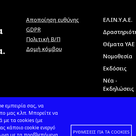
Main navig
Αποποίηση ευθύνης
ΕΛ.ΙΝ.Υ.Α.Ε.
α
GDPR
Δραστηριότ
Πολιτική Β/Π
Θέματα ΥΑΕ
α.
Δομή κόμβου
Νομοθεσία
Εκδόσεις
Νέα -
Εκδηλώσεις
e εμπειρία σας, να
ο μας κ.λπ. Μπορείτε να
ά με τα cookies (με
ας κάποιο cookie ενεργό
ΡΥΘΜΊΣΕΙΣ ΓΙΑ ΤΑ COOKIES
φωνα με τα προβλεπόμενα