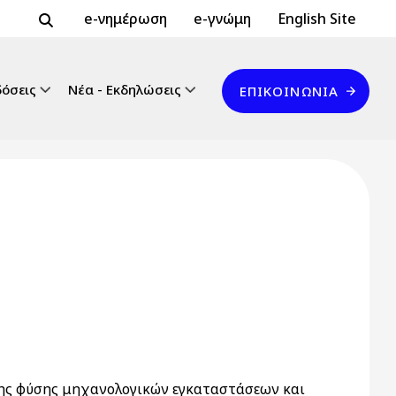
Header Top 2
Header Top
e-νημέρωση
e-γνώμη
English Site
Επικοινωνία
δόσεις
Νέα - Εκδηλώσεις
ΕΠΙΚΟΙΝΩΝΊΑ
σης φύσης μηχανολογικών εγκαταστάσεων και