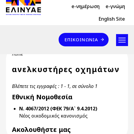
Header Top 2
Skip to main content
e-νημέρωση
e-γνώμη
Header Top
English Site
Επικοινωνία
ΕΠΙΚΟΙΝΩΝΊΑ
Breadcrumb
Home
ανελκυστήρες οχημάτων
Βλέπετε τις εγγραφές : 1 - 1, σε σύνολο 1
Εθνική Νομοθεσία
Ν. 4067/2012 (ΦΕΚ 79/Α` 9.4.2012)
Νέος οικοδομικός κανονισμός
Ακολουθήστε μας