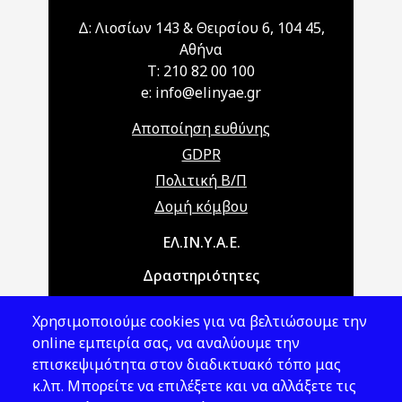
Δ: Λιοσίων 143 & Θειρσίου 6, 104 45,
Αθήνα
T: 210 82 00 100
e: info@elinyae.gr
Αποποίηση ευθύνης
GDPR
Πολιτική Β/Π
Δομή κόμβου
Main navigation
ΕΛ.ΙΝ.Υ.Α.Ε.
Δραστηριότητες
Θέματα ΥΑΕ
Χρησιμοποιούμε cookies για να βελτιώσουμε την
Νομοθεσία
online εμπειρία σας, να αναλύουμε την
επισκεψιμότητα στον διαδικτυακό τόπο μας
Εκδόσεις
κ.λπ. Μπορείτε να επιλέξετε και να αλλάξετε τις