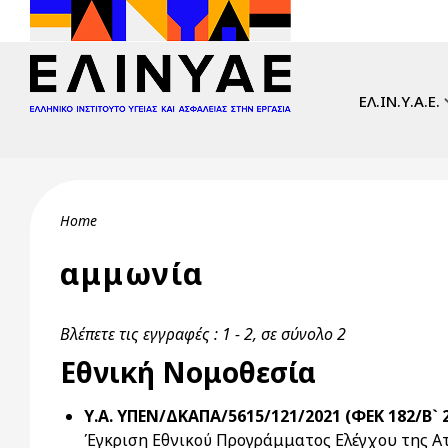
Skip to main content
Main navi
ΕΛ.ΙΝ.Υ.Α.Ε.
Breadcrumb
Home
αμμωνία
Βλέπετε τις εγγραφές : 1 - 2, σε σύνολο 2
Εθνική Νομοθεσία
Υ.Α. ΥΠΕΝ/ΔΚΑΠΑ/5615/121/2021 (ΦΕΚ 182/Β` 2
Έγκριση Εθνικού Προγράμματος Ελέγχου της Ατ