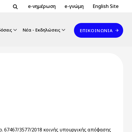
Header Top 2
Header Top
e-νημέρωση
e-γνώμη
English Site
Επικοινωνία
δόσεις
Νέα - Εκδηλώσεις
ΕΠΙΚΟΙΝΩΝΊΑ
ρ. 67467/3577/2018 κοινής υπουργικής απόφασης