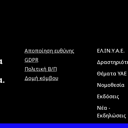
Main navig
Αποποίηση ευθύνης
ΕΛ.ΙΝ.Υ.Α.Ε.
α
GDPR
Δραστηριότ
Πολιτική Β/Π
Θέματα ΥΑΕ
α.
Δομή κόμβου
Νομοθεσία
Εκδόσεις
Νέα -
Εκδηλώσεις