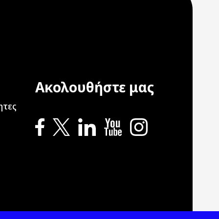
Ακολουθήστε μας
ation
ητες