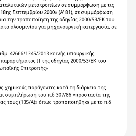
καταλυτικών μετατροπέων σε συμμόρφωση με τις
 18ης Σεπτεμβρίου 2000» (Α’ 81), σε συμμόρφωση
 για την τροποποίηση της οδηγίας 2000/53/ΕΚ του
ματα αλουμινίου για μηχανουργική κατεργασία, σε
ριθμ. 42666/1345/2013 κοινής υπουργικής
 παραρτήματος II της οδηγίας 2000/53/ΕΚ του
ρωπαϊκής Επιτροπής»
ς χημικούς παράγοντες κατά τη διάρκεια της
και συμπλήρωση του π.δ 307/86 «προστασία της
ας τους (135/Α)» όπως τροποποιήθηκε με το π.δ