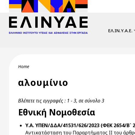
Skip to main content
Main navi
ΕΛ.ΙΝ.Υ.Α.Ε.
Breadcrumb
Home
αλουμίνιο
Βλέπετε τις εγγραφές : 1 - 3, σε σύνολο 3
Εθνική Νομοθεσία
Υ.Α. ΥΠΕΝ/ΔΔΑ/41531/626/2023 (ΦΕΚ 2654/Β` 2
Αντικατάσταση του Παραρτήματος II του άρθρο