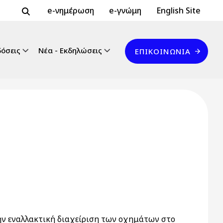
Header Top 2
Header Top
e-νημέρωση
e-γνώμη
English Site
Επικοινωνία
δόσεις
Νέα - Εκδηλώσεις
ΕΠΙΚΟΙΝΩΝΊΑ
την εναλλακτική διαχείριση των οχημάτων στο