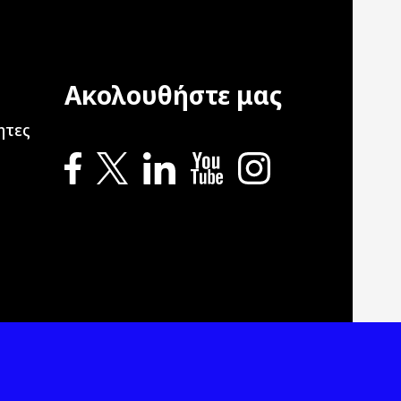
Ακολουθήστε μας
ation
ητες