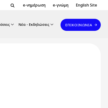
Header Top 2
Header Top
e-νημέρωση
e-γνώμη
English Site
Επικοινωνία
δόσεις
Νέα - Εκδηλώσεις
ΕΠΙΚΟΙΝΩΝΊΑ