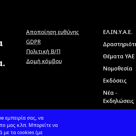
Main navig
Αποποίηση ευθύνης
ΕΛ.ΙΝ.Υ.Α.Ε.
α
GDPR
Δραστηριότ
Πολιτική Β/Π
Θέματα ΥΑΕ
α.
Δομή κόμβου
Νομοθεσία
Εκδόσεις
Νέα -
Εκδηλώσεις
e εμπειρία σας, να
ο μας κ.λπ. Μπορείτε να
ά με τα cookies (με