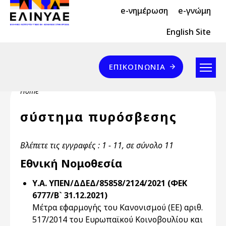
Header Top 2
Skip to main content
e-νημέρωση
e-γνώμη
Header Top
English Site
Επικοινωνία
ΕΠΙΚΟΙΝΩΝΊΑ
Breadcrumb
Home
σύστημα πυρόσβεσης
Βλέπετε τις εγγραφές : 1 - 11, σε σύνολο 11
Εθνική Νομοθεσία
Υ.Α. ΥΠΕΝ/ΔΔΕΔ/85858/2124/2021 (ΦΕΚ
6777/Β` 31.12.2021)
Μέτρα εφαρμογής του Κανονισμού (ΕΕ) αριθ.
517/2014 του Ευρωπαϊκού Κοινοβουλίου και