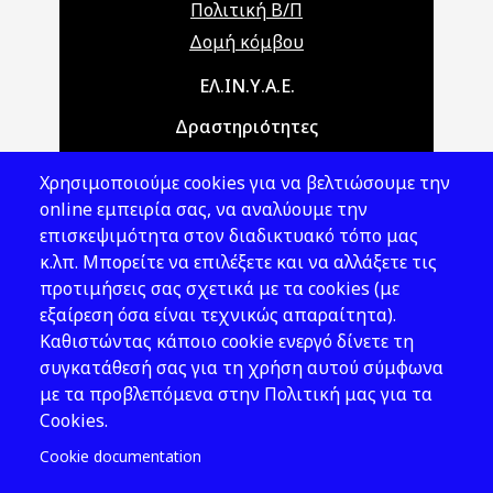
Πολιτική Β/Π
Δομή κόμβου
Main navigation
ΕΛ.ΙΝ.Υ.Α.Ε.
Δραστηριότητες
Θέματα ΥΑΕ
Χρησιμοποιούμε cookies για να βελτιώσουμε την
Νομοθεσία
online εμπειρία σας, να αναλύουμε την
επισκεψιμότητα στον διαδικτυακό τόπο μας
Εκδόσεις
κ.λπ. Μπορείτε να επιλέξετε και να αλλάξετε τις
προτιμήσεις σας σχετικά με τα cookies (με
Νέα - Εκδηλώσεις
εξαίρεση όσα είναι τεχνικώς απαραίτητα).
Ακολουθήστε μας
Καθιστώντας κάποιο cookie ενεργό δίνετε τη
συγκατάθεσή σας για τη χρήση αυτού σύμφωνα
με τα προβλεπόμενα στην Πολιτική μας για τα
Cookies.
Cookie documentation