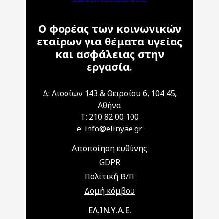
Ο φορέας των κοινωνικών
εταίρων για θέματα υγείας
και ασφάλειας στην
εργασία.
Δ: Λιοσίων 143 & Θειρσίου 6, 104 45,
Αθήνα
T: 210 82 00 100
e: info@elinyae.gr
Αποποίηση ευθύνης
GDPR
Πολιτική Β/Π
Δομή κόμβου
Main navigation
ΕΛ.ΙΝ.Υ.Α.Ε.