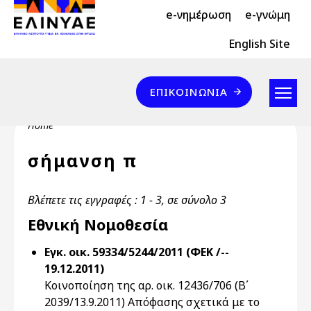
Header Top 2
Skip to main content
e-νημέρωση
e-γνώμη
Header Top
English Site
Επικοινωνία
ΕΠΙΚΟΙΝΩΝΊΑ
Breadcrumb
Home
σήμανση π
Βλέπετε τις εγγραφές : 1 - 3, σε σύνολο 3
Εθνική Νομοθεσία
Εγκ. οικ. 59334/5244/2011 (ΦΕΚ /--
19.12.2011)
Κοινοποίηση της αρ. οικ. 12436/706 (Β΄
2039/13.9.2011) Απόφασης σχετικά με το