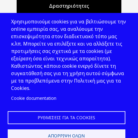
Δραστηριότητες
Θέματα ΥΑΕ
Χρησιμοποιούμε cookies για να βελτιώσουμε την
Νομοθεσία
online εμπειρία σας, να αναλύουμε την
επισκεψιμότητα στον διαδικτυακό τόπο μας
Εκδόσεις
κ.λπ. Μπορείτε να επιλέξετε και να αλλάξετε τις
προτιμήσεις σας σχετικά με τα cookies (με
Νέα - Εκδηλώσεις
εξαίρεση όσα είναι τεχνικώς απαραίτητα).
Ακολουθήστε μας
Καθιστώντας κάποιο cookie ενεργό δίνετε τη
συγκατάθεσή σας για τη χρήση αυτού σύμφωνα
με τα προβλεπόμενα στην Πολιτική μας για τα
Cookies.
Cookie documentation
ΡΥΘΜΊΣΕΙΣ ΓΙΑ ΤΑ COOKIES
2026 © ΕΛ.ΙΝ.Υ.Α.Ε.
ΑΠΌΡΡΙΨΗ ΌΛΩΝ