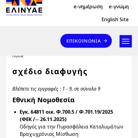
Header Top 2
Skip to main content
e-νημέρωση
e-γνώμη
Header Top
English Site
Επικοινωνία
ΕΠΙΚΟΙΝΩΝΊΑ
Breadcrumb
Home
σχέδιο διαφυγής
Βλέπετε τις εγγραφές : 1 - 9, σε σύνολο 9
Εθνική Νομοθεσία
Εγκ. 64811 οικ. Φ.700.5 / Φ.701.19/2025
(ΦΕΚ /-- 26.11.2025)
Οδηγός για την Πυρασφάλεια Καταλυμάτων
Βραχυχρόνιας Μίσθωση