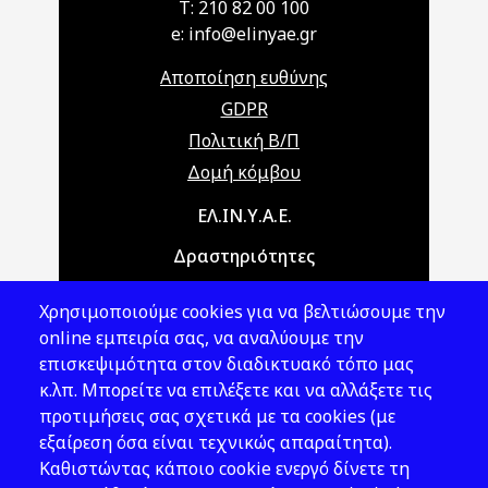
T: 210 82 00 100
e: info@elinyae.gr
Αποποίηση ευθύνης
GDPR
Πολιτική Β/Π
Δομή κόμβου
Main navigation
ΕΛ.ΙΝ.Υ.Α.Ε.
Δραστηριότητες
Θέματα ΥΑΕ
Χρησιμοποιούμε cookies για να βελτιώσουμε την
Νομοθεσία
online εμπειρία σας, να αναλύουμε την
επισκεψιμότητα στον διαδικτυακό τόπο μας
Εκδόσεις
κ.λπ. Μπορείτε να επιλέξετε και να αλλάξετε τις
προτιμήσεις σας σχετικά με τα cookies (με
Νέα - Εκδηλώσεις
εξαίρεση όσα είναι τεχνικώς απαραίτητα).
Ακολουθήστε μας
Καθιστώντας κάποιο cookie ενεργό δίνετε τη