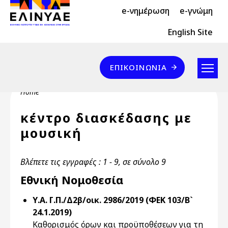
Header Top 2
Skip to main content
e-νημέρωση
e-γνώμη
Header Top
English Site
Επικοινωνία
ΕΠΙΚΟΙΝΩΝΊΑ
Breadcrumb
Home
κέντρο διασκέδασης με
μουσική
Βλέπετε τις εγγραφές : 1 - 9, σε σύνολο 9
Εθνική Νομοθεσία
Υ.Α. Γ.Π./Δ2β/οικ. 2986/2019 (ΦΕΚ 103/Β`
24.1.2019)
Καθορισμός όρων και προϋποθέσεων για τη