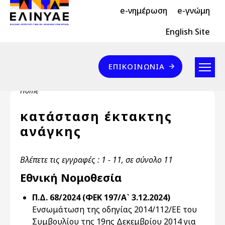
Header Top 2
Skip to main content
e-νημέρωση
e-γνώμη
Header Top
English Site
Επικοινωνία
ΕΠΙΚΟΙΝΩΝΊΑ
Breadcrumb
Home
κατάσταση έκτακτης
ανάγκης
Βλέπετε τις εγγραφές : 1 - 11, σε σύνολο 11
Εθνική Νομοθεσία
Π.Δ. 68/2024 (ΦΕΚ 197/Α` 3.12.2024)
Ενσωμάτωση της οδηγίας 2014/112/ΕΕ του
Συμβουλίου της 19ης Δεκεμβρίου 2014 για