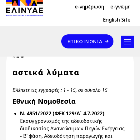
Header Top 2
Skip to main content
e-νημέρωση
e-γνώμη
Header Top
English Site
Επικοινωνία
ΕΠΙΚΟΙΝΩΝΊΑ
Breadcrumb
Home
αστικά λύματα
Βλέπετε τις εγγραφές : 1 - 15, σε σύνολο 15
Εθνική Νομοθεσία
Ν. 4951/2022 (ΦΕΚ 129/Α` 4.7.2022)
Εκσυγχρονισμός της αδειοδοτικής
διαδικασίας Ανανεώσιμων Πηγών Ενέργειας
- Β’ φάση, Αδειοδότηση παραγωγής και