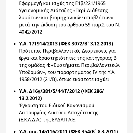
Εφαρμογή και ισχύς της Ε1β/221/1965
Υγειονομικής Διάταξης «Περί Διάθεσης
λυμάτων και βιομηχανικών αποβλήτων»
μετά την έκδοση του άρθρου 59 παρ.2 του Ν.
4042/2012
Υ.Α. 171914/2013 (ΦΕΚ 3072/Β` 3.12.2013)
Πρότυπες Περιβαλλοντικές Δεσμεύσεις για
έργα και δραστηριότητες της κατηγορίας Β
της ομάδας 4: «Συστήματα Περιβαλλοντικών
Υποδομών», του παραρτήματος ΙV της Υ.Α.
1958/2012 (21/Β), όπως εκάστοτε ισχύει
Υ.Α. Δ16γ/381/5/44/Γ/2012 (ΦΕΚ 286/
13.2.2012)
Έγκριση του Ειδικού Κανονισμού
Λειτουργίας Δικτύου Αποχέτευσης
(Ε.Κ.Λ.Δ.Α.) της ΕΥΔΑΠ Α.Ε.
Υ.Α. οικ. 145116/2011 (ΦΕΚ 354/Β` 8.3.2011)