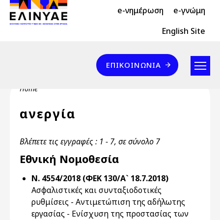
Header Top 2
Skip to main content
e-νημέρωση
e-γνώμη
Header Top
English Site
Επικοινωνία
ΕΠΙΚΟΙΝΩΝΊΑ
Breadcrumb
Home
ανεργία
Βλέπετε τις εγγραφές : 1 - 7, σε σύνολο 7
Εθνική Νομοθεσία
Ν. 4554/2018 (ΦΕΚ 130/Α` 18.7.2018)
Ασφαλιστικές και συνταξιοδοτικές
ρυθμίσεις - Αντιμετώπιση της αδήλωτης
εργασίας - Ενίσχυση της προστασίας των