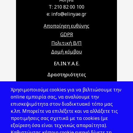
T: 210 82 00 100
e: info@elinyae.gr
Αποποίηση ευθύνης
GDPR
Πολιτική Β/Π
Δομή κόμβου
Main navigation
ΕΛ.ΙΝ.Υ.Α.Ε.
Δραστηριότητες
Θέματα ΥΑΕ
Χρησιμοποιούμε cookies για να βελτιώσουμε την
Νομοθεσία
online εμπειρία σας, να αναλύουμε την
επισκεψιμότητα στον διαδικτυακό τόπο μας
Εκδόσεις
κ.λπ. Μπορείτε να επιλέξετε και να αλλάξετε τις
προτιμήσεις σας σχετικά με τα cookies (με
Νέα - Εκδηλώσεις
εξαίρεση όσα είναι τεχνικώς απαραίτητα).
Ακολουθήστε μας
Καθιστώντας κάποιο cookie ενεργό δίνετε τη