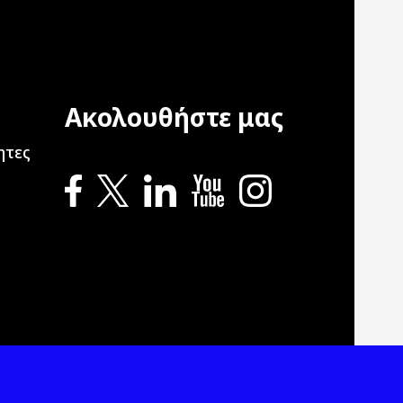
Ακολουθήστε μας
ation
ητες