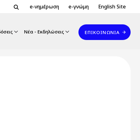
Header Top 2
Header Top
e-νημέρωση
e-γνώμη
English Site
Επικοινωνία
δόσεις
Νέα - Εκδηλώσεις
ΕΠΙΚΟΙΝΩΝΊΑ