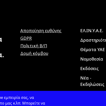
Main navig
Αποποίηση ευθύνης
ΕΛ.ΙΝ.Υ.Α.Ε.
α
GDPR
Δραστηριότ
Πολιτική Β/Π
Θέματα ΥΑΕ
α.
Δομή κόμβου
Νομοθεσία
Εκδόσεις
Νέα -
Εκδηλώσεις
e εμπειρία σας, να
ο μας κ.λπ. Μπορείτε να