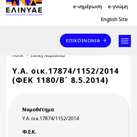
Header Top 2
Skip to main content
e-νημέρωση
e-γνώμη
Header Top
English Site
Επικοινωνία
ΕΠΙΚΟΙΝΩΝΊΑ
Breadcrumb
Home
Εθνική Νομοθεσία
Υ.Α. οικ.17874/1152/2014
(ΦΕΚ 1180/Β` 8.5.2014)
Νομοθέτημα
Υ.Α. οικ.17874/1152/2014
Φ.Ε.Κ.