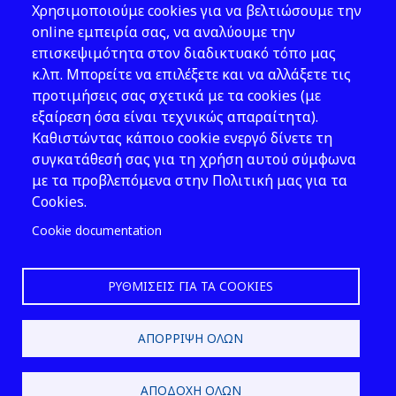
Χρησιμοποιούμε cookies για να βελτιώσουμε την
Νομοθεσία
online εμπειρία σας, να αναλύουμε την
επισκεψιμότητα στον διαδικτυακό τόπο μας
Εκδόσεις
κ.λπ. Μπορείτε να επιλέξετε και να αλλάξετε τις
προτιμήσεις σας σχετικά με τα cookies (με
Νέα - Εκδηλώσεις
εξαίρεση όσα είναι τεχνικώς απαραίτητα).
Ακολουθήστε μας
Καθιστώντας κάποιο cookie ενεργό δίνετε τη
συγκατάθεσή σας για τη χρήση αυτού σύμφωνα
με τα προβλεπόμενα στην Πολιτική μας για τα
Cookies.
Cookie documentation
ΡΥΘΜΊΣΕΙΣ ΓΙΑ ΤΑ COOKIES
2026 © ΕΛ.ΙΝ.Υ.Α.Ε.
ΑΠΌΡΡΙΨΗ ΌΛΩΝ
Design & Development by
ΑΠΟΔΟΧΉ ΌΛΩΝ