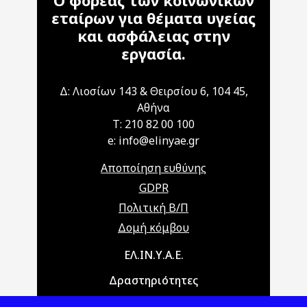
Ο φορέας των κοινωνικών
εταίρων για θέματα υγείας
και ασφάλειας στην
εργασία.
Δ: Λιοσίων 143 & Θειρσίου 6, 104 45,
Αθήνα
T: 210 82 00 100
e: info@elinyae.gr
Αποποίηση ευθύνης
GDPR
Πολιτική Β/Π
Δομή κόμβου
Main navigation
ΕΛ.ΙΝ.Υ.Α.Ε.
Δραστηριότητες
Θέματα ΥΑΕ