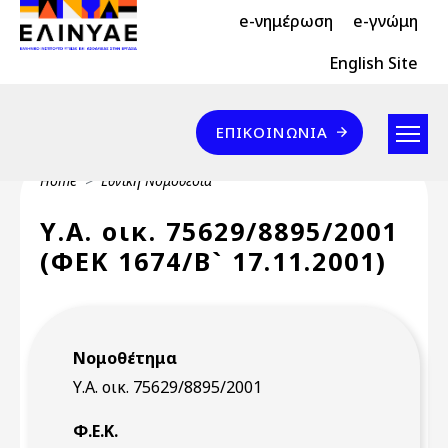
Header Top 2
Skip to main content
e-νημέρωση
e-γνώμη
Header Top
English Site
Επικοινωνία
ΕΠΙΚΟΙΝΩΝΊΑ
Breadcrumb
Home
Εθνική Νομοθεσία
Υ.Α. οικ. 75629/8895/2001
(ΦΕΚ 1674/Β` 17.11.2001)
Νομοθέτημα
Υ.Α. οικ. 75629/8895/2001
Φ.Ε.Κ.