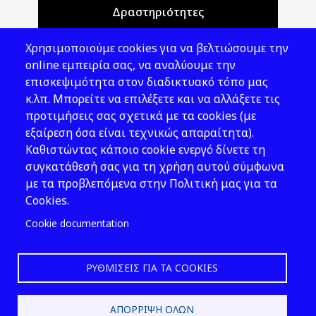
Δραστηριότητες
Θέματα ΥΑΕ
Χρησιμοποιούμε cookies για να βελτιώσουμε την
Νομοθεσία
online εμπειρία σας, να αναλύουμε την
επισκεψιμότητα στον διαδικτυακό τόπο μας
Εκδόσεις
κ.λπ. Μπορείτε να επιλέξετε και να αλλάξετε τις
προτιμήσεις σας σχετικά με τα cookies (με
Νέα - Εκδηλώσεις
εξαίρεση όσα είναι τεχνικώς απαραίτητα).
Ακολουθήστε μας
Καθιστώντας κάποιο cookie ενεργό δίνετε τη
συγκατάθεσή σας για τη χρήση αυτού σύμφωνα
με τα προβλεπόμενα στην Πολιτική μας για τα
Cookies.
Cookie documentation
ΡΥΘΜΊΣΕΙΣ ΓΙΑ ΤΑ COOKIES
2026 © ΕΛ.ΙΝ.Υ.Α.Ε.
ΑΠΌΡΡΙΨΗ ΌΛΩΝ