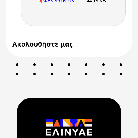
ΦΕΚ 391Β_03
44.15 KB
Ακολουθήστε μας