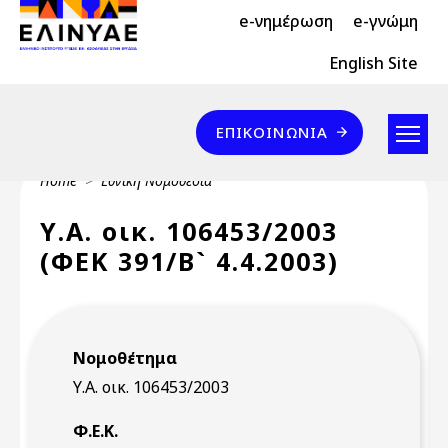
Header Top 2
Skip to main content
e-νημέρωση
e-γνώμη
Header Top
English Site
Επικοινωνία
ΕΠΙΚΟΙΝΩΝΊΑ
Breadcrumb
Home
Εθνική Νομοθεσία
Υ.Α. οικ. 106453/2003
(ΦΕΚ 391/Β` 4.4.2003)
Νομοθέτημα
Υ.Α. οικ. 106453/2003
Φ.Ε.Κ.