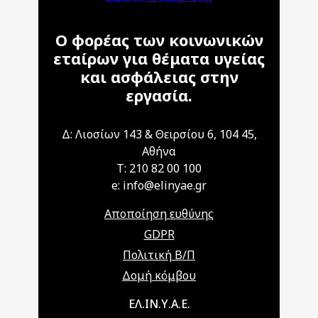
Ο φορέας των κοινωνικών
εταίρων για θέματα υγείας
και ασφάλειας στην
εργασία.
Δ: Λιοσίων 143 & Θειρσίου 6, 104 45,
Αθήνα
T: 210 82 00 100
e: info@elinyae.gr
Αποποίηση ευθύνης
GDPR
Πολιτική Β/Π
Δομή κόμβου
Main navigation
ΕΛ.ΙΝ.Υ.Α.Ε.