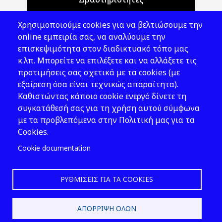
Θέματα ΥΑΕ
Χρησιμοποιούμε cookies για να βελτιώσουμε την
Νομοθεσία
online εμπειρία σας, να αναλύουμε την
επισκεψιμότητα στον διαδικτυακό τόπο μας
Εκδόσεις
κ.λπ. Μπορείτε να επιλέξετε και να αλλάξετε τις
προτιμήσεις σας σχετικά με τα cookies (με
Νέα - Εκδηλώσεις
εξαίρεση όσα είναι τεχνικώς απαραίτητα).
Ακολουθήστε μας
Καθιστώντας κάποιο cookie ενεργό δίνετε τη
συγκατάθεσή σας για τη χρήση αυτού σύμφωνα
με τα προβλεπόμενα στην Πολιτική μας για τα
Cookies.
Cookie documentation
ΡΥΘΜΊΣΕΙΣ ΓΙΑ ΤΑ COOKIES
2026 © ΕΛ.ΙΝ.Υ.Α.Ε.
ΑΠΌΡΡΙΨΗ ΌΛΩΝ
Design & Development by