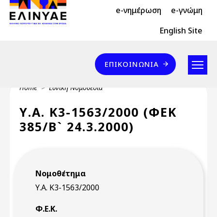
Header Top 2
Skip to main content
e-νημέρωση
e-γνώμη
Header Top
English Site
Επικοινωνία
ΕΠΙΚΟΙΝΩΝΊΑ
Breadcrumb
Home
Εθνική Νομοθεσία
Υ.Α. Κ3-1563/2000 (ΦΕΚ
385/Β` 24.3.2000)
Νομοθέτημα
Υ.Α. Κ3-1563/2000
Φ.Ε.Κ.