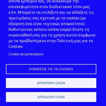
Νομοθεσία
online εμπειρία σας, να αναλύουμε την
επισκεψιμότητα στον διαδικτυακό τόπο μας
Εκδόσεις
κ.λπ. Μπορείτε να επιλέξετε και να αλλάξετε τις
προτιμήσεις σας σχετικά με τα cookies (με
Νέα - Εκδηλώσεις
εξαίρεση όσα είναι τεχνικώς απαραίτητα).
Ακολουθήστε μας
Καθιστώντας κάποιο cookie ενεργό δίνετε τη
συγκατάθεσή σας για τη χρήση αυτού σύμφωνα
με τα προβλεπόμενα στην Πολιτική μας για τα
Cookies.
Cookie documentation
ΡΥΘΜΊΣΕΙΣ ΓΙΑ ΤΑ COOKIES
2026 © ΕΛ.ΙΝ.Υ.Α.Ε.
ΑΠΌΡΡΙΨΗ ΌΛΩΝ
Design & Development by
ΑΠΟΔΟΧΉ ΌΛΩΝ