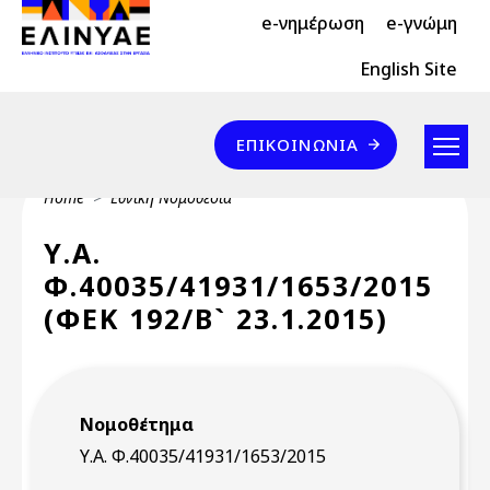
Header Top 2
Skip to main content
e-νημέρωση
e-γνώμη
Header Top
English Site
Επικοινωνία
ΕΠΙΚΟΙΝΩΝΊΑ
Breadcrumb
Home
Εθνική Νομοθεσία
Υ.Α.
Φ.40035/41931/1653/2015
(ΦΕΚ 192/Β` 23.1.2015)
Νομοθέτημα
Υ.Α. Φ.40035/41931/1653/2015