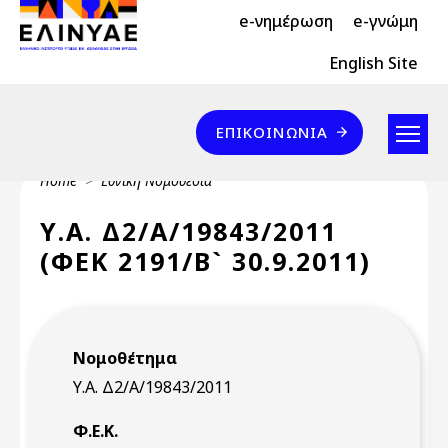
Header Top 2
Skip to main content
e-νημέρωση
e-γνώμη
Header Top
English Site
Επικοινωνία
ΕΠΙΚΟΙΝΩΝΊΑ
Breadcrumb
Home
Εθνική Νομοθεσία
Υ.Α. Δ2/Α/19843/2011
(ΦΕΚ 2191/Β` 30.9.2011)
Νομοθέτημα
Υ.Α. Δ2/Α/19843/2011
Φ.Ε.Κ.