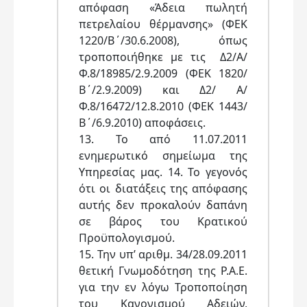
απόφαση «Άδεια πωλητή
πετρελαίου θέρμανσης» (ΦΕΚ
1220/Β΄/30.6.2008), όπως
τροποποιήθηκε με τις Δ2/Α/
Φ.8/18985/2.9.2009 (ΦΕΚ 1820/
Β΄/2.9.2009) και Δ2/ Α/
Φ.8/16472/12.8.2010 (ΦΕΚ 1443/
Β΄/6.9.2010) αποφάσεις.
13. To από 11.07.2011
ενημερωτικό σημείωμα της
Υπηρεσίας μας. 14. Το γεγονός
ότι οι διατάξεις της απόφασης
αυτής δεν προκαλούν δαπάνη
σε βάρος του Κρατικού
Προϋπολογισμού.
15. Την υπ’ αριθμ. 34/28.09.2011
θετική Γνωμοδότηση της Ρ.Α.Ε.
για την εν λόγω Τροποποίηση
του Κανονισμού Αδειών,