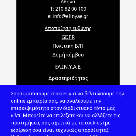
Αθήνα
T: 210 82 00 100
e: info@elinyae.gr
Αποποίηση ευθύνης
GDPR
Πολιτική Β/Π
Δομή κόμβου
Main navigation
ΕΛ.ΙΝ.Υ.Α.Ε.
Δραστηριότητες
Θέματα ΥΑΕ
Χρησιμοποιούμε cookies για να βελτιώσουμε την
Νομοθεσία
online εμπειρία σας, να αναλύουμε την
επισκεψιμότητα στον διαδικτυακό τόπο μας
Εκδόσεις
κ.λπ. Μπορείτε να επιλέξετε και να αλλάξετε τις
προτιμήσεις σας σχετικά με τα cookies (με
Νέα - Εκδηλώσεις
εξαίρεση όσα είναι τεχνικώς απαραίτητα).
Ακολουθήστε μας