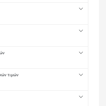
μών
ακών τιμών