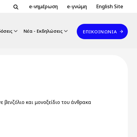
Header Top 2
Header Top
e-νημέρωση
e-γνώμη
English Site
Επικοινωνία
δόσεις
Νέα - Εκδηλώσεις
ΕΠΙΚΟΙΝΩΝΊΑ
ε βενζόλιο και μονοξείδιο του άνθρακα