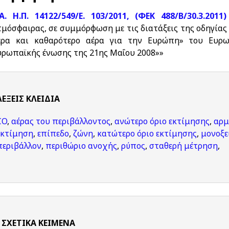
.Α. Η.Π. 14122/549/Ε. 103/2011, (ΦΕΚ 488/Β/30.3.2011)
τμόσφαιρας, σε συμμόρφωση με τις διατάξεις της οδηγίας
έρα και καθαρότερο αέρα για την Ευρώπη» του Ευρω
υρωπαϊκής ένωσης της 21ης Μαΐου 2008»»
ΛΈΞΕΙΣ KΛΕΙΔΙΆ
CO
,
αέρας του περιβάλλοντος
,
ανώτερο όριο εκτίμησης
,
αρμ
εκτίμηση
,
επίπεδο
,
ζώνη
,
κατώτερο όριο εκτίμησης
,
μονοξε
περιβάλλον
,
περιθώριο ανοχής
,
ρύπος
,
σταθερή μέτρηση
,
ΣΧΕΤΙΚΆ ΚΕΊΜΕΝΑ