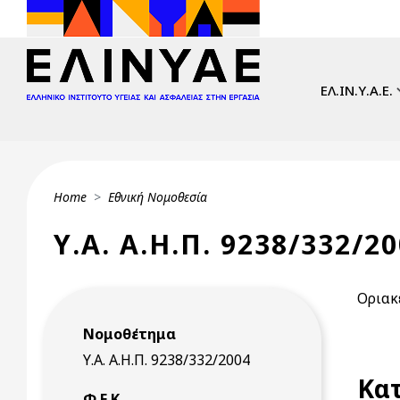
Skip to main content
Main navi
ΕΛ.ΙΝ.Υ.Α.Ε.
Breadcrumb
Home
Εθνική Νομοθεσία
Υ.Α. Α.Η.Π. 9238/332/20
Οριακ
Νομοθέτημα
Υ.Α. Α.Η.Π. 9238/332/2004
Κατ
Φ.Ε.Κ.