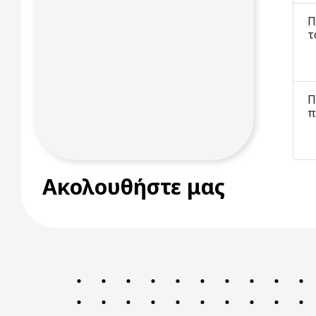
Π
τ
Π
π
Ακολουθήστε μας