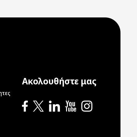
Ακολουθήστε μας
ation
ητες