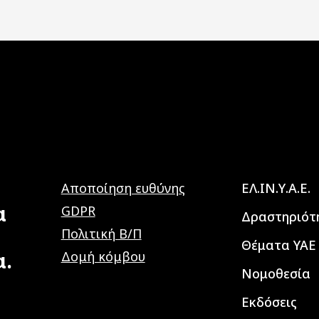
Main navig
Αποποίηση ευθύνης
ΕΛ.ΙΝ.Υ.Α.Ε.
α
GDPR
Δραστηριότ
Πολιτική Β/Π
Θέματα ΥΑΕ
α.
Δομή κόμβου
Νομοθεσία
Εκδόσεις