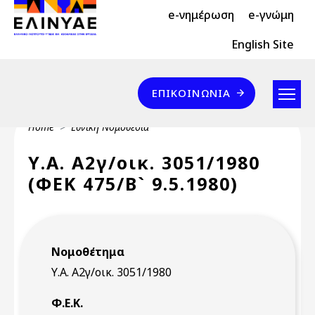
Header Top 2
Skip to main content
e-νημέρωση
e-γνώμη
Header Top
English Site
Επικοινωνία
ΕΠΙΚΟΙΝΩΝΊΑ
Breadcrumb
Home
Εθνική Νομοθεσία
Υ.Α. Α2γ/οικ. 3051/1980
(ΦΕΚ 475/Β` 9.5.1980)
Νομοθέτημα
Υ.Α. Α2γ/οικ. 3051/1980
Φ.Ε.Κ.