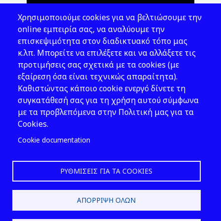
Θέματα ΥΑΕ
Χρησιμοποιούμε cookies για να βελτιώσουμε την
Νομοθεσία
online εμπειρία σας, να αναλύουμε την
επισκεψιμότητα στον διαδικτυακό τόπο μας
Εκδόσεις
κ.λπ. Μπορείτε να επιλέξετε και να αλλάξετε τις
προτιμήσεις σας σχετικά με τα cookies (με
Νέα - Εκδηλώσεις
εξαίρεση όσα είναι τεχνικώς απαραίτητα).
Ακολουθήστε μας
Καθιστώντας κάποιο cookie ενεργό δίνετε τη
συγκατάθεσή σας για τη χρήση αυτού σύμφωνα
με τα προβλεπόμενα στην Πολιτική μας για τα
Cookies.
Cookie documentation
ΡΥΘΜΊΣΕΙΣ ΓΙΑ ΤΑ COOKIES
2026 © ΕΛ.ΙΝ.Υ.Α.Ε.
ΑΠΌΡΡΙΨΗ ΌΛΩΝ
Design & Development by