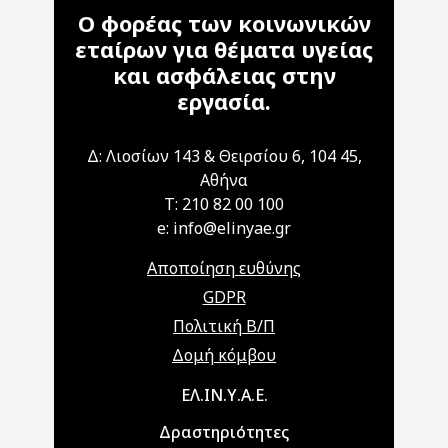
Ο φορέας των κοινωνικών
εταίρων για θέματα υγείας
και ασφάλειας στην
εργασία.
Δ: Λιοσίων 143 & Θειρσίου 6, 104 45,
Αθήνα
T: 210 82 00 100
e: info@elinyae.gr
Αποποίηση ευθύνης
GDPR
Πολιτική Β/Π
Δομή κόμβου
Main navigation
ΕΛ.ΙΝ.Υ.Α.Ε.
Δραστηριότητες