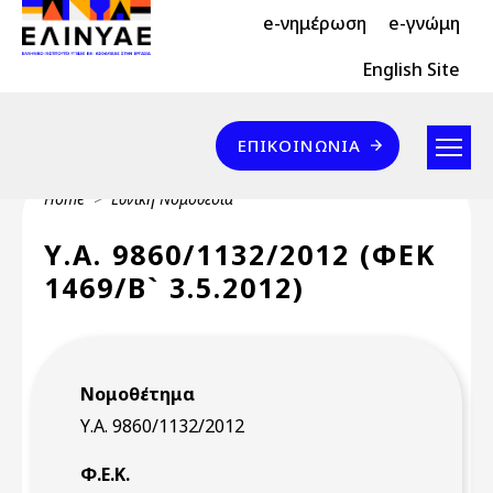
Header Top 2
Skip to main content
e-νημέρωση
e-γνώμη
Header Top
English Site
Επικοινωνία
ΕΠΙΚΟΙΝΩΝΊΑ
Breadcrumb
Home
Εθνική Νομοθεσία
Υ.Α. 9860/1132/2012 (ΦΕΚ
1469/Β` 3.5.2012)
Νομοθέτημα
Υ.Α. 9860/1132/2012
Φ.Ε.Κ.