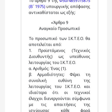
Το άρθρο 9 της
Φ50/48597/5875
(Β΄ 1975)
υπουργικής απόφασης
αντικαθίσταται ως εξής:
«Άρθρο 9
Αναγκαίο Προσωπικό
Το προσωπικό των Ι.Κ.Τ.Ε.Ο. θα
αποτελείται από:
1. Προϊστάμενος (Τεχνικός
Διευθυντής) ως υπεύθυνος
λειτουργίας του Ι.Κ.Τ.Ε.Ο.
α. Αριθμός: Ένας (1).
β. Αρμοδιότητες: Φέρει τη
συνολική ευθύνη της
λειτουργίας του Ι.Κ.Τ.Ε.Ο. και
ιδιαίτερα ότι οι τεχνικοί
έλεγχοι διενεργούνται σύμφωνα
με τις απαιτήσεις της
ισχύουσας κάθε φορά