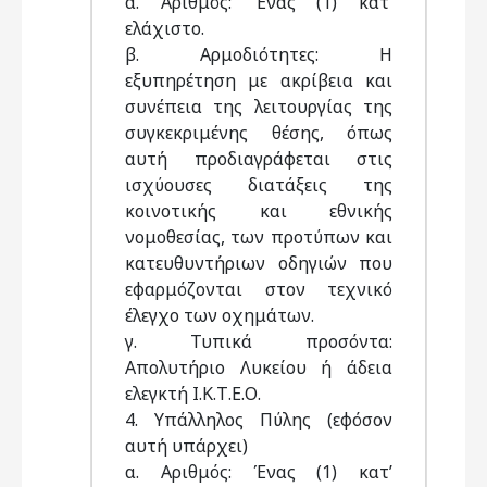
α. Αριθμός: Ένας (1) κατ’
ελάχιστο.
β. Αρμοδιότητες: Η
εξυπηρέτηση με ακρίβεια και
συνέπεια της λειτουργίας της
συγκεκριμένης θέσης, όπως
αυτή προδιαγράφεται στις
ισχύουσες διατάξεις της
κοινοτικής και εθνικής
νομοθεσίας, των προτύπων και
κατευθυντήριων οδηγιών που
εφαρμόζονται στον τεχνικό
έλεγχο των οχημάτων.
γ. Τυπικά προσόντα:
Απολυτήριο Λυκείου ή άδεια
ελεγκτή Ι.Κ.Τ.Ε.Ο.
4. Υπάλληλος Πύλης (εφόσον
αυτή υπάρχει)
α. Αριθμός: Ένας (1) κατ’