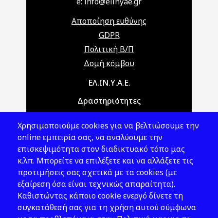
e: info@elinyae.gr
Αποποίηση ευθύνης
GDPR
Πολιτική Β/Π
Δομή κόμβου
Main navigation
ΕΛ.ΙΝ.Υ.Α.Ε.
Δραστηριότητες
Θέματα ΥΑΕ
Χρησιμοποιούμε cookies για να βελτιώσουμε την
Νομοθεσία
online εμπειρία σας, να αναλύουμε την
επισκεψιμότητα στον διαδικτυακό τόπο μας
Εκδόσεις
κ.λπ. Μπορείτε να επιλέξετε και να αλλάξετε τις
προτιμήσεις σας σχετικά με τα cookies (με
Νέα - Εκδηλώσεις
εξαίρεση όσα είναι τεχνικώς απαραίτητα).
Ακολουθήστε μας
Καθιστώντας κάποιο cookie ενεργό δίνετε τη
συγκατάθεσή σας για τη χρήση αυτού σύμφωνα