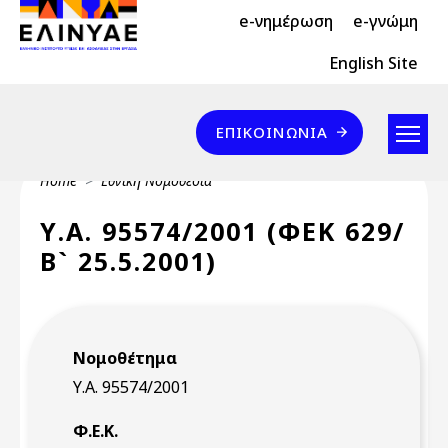
Header Top 2
Skip to main content
e-νημέρωση
e-γνώμη
Header Top
English Site
Επικοινωνία
ΕΠΙΚΟΙΝΩΝΊΑ
Breadcrumb
Home
Εθνική Νομοθεσία
Υ.Α. 95574/2001 (ΦΕΚ 629/
Β` 25.5.2001)
Νομοθέτημα
Υ.Α. 95574/2001
Φ.Ε.Κ.