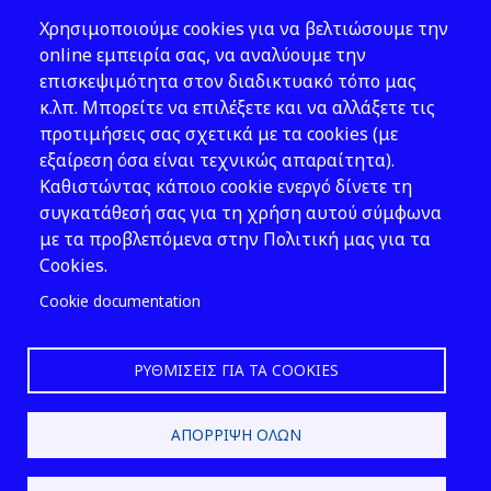
Θέματα ΥΑΕ
Χρησιμοποιούμε cookies για να βελτιώσουμε την
Νομοθεσία
online εμπειρία σας, να αναλύουμε την
επισκεψιμότητα στον διαδικτυακό τόπο μας
Εκδόσεις
κ.λπ. Μπορείτε να επιλέξετε και να αλλάξετε τις
προτιμήσεις σας σχετικά με τα cookies (με
Νέα - Εκδηλώσεις
εξαίρεση όσα είναι τεχνικώς απαραίτητα).
Ακολουθήστε μας
Καθιστώντας κάποιο cookie ενεργό δίνετε τη
συγκατάθεσή σας για τη χρήση αυτού σύμφωνα
με τα προβλεπόμενα στην Πολιτική μας για τα
Cookies.
Cookie documentation
ΡΥΘΜΊΣΕΙΣ ΓΙΑ ΤΑ COOKIES
2026 © ΕΛ.ΙΝ.Υ.Α.Ε.
ΑΠΌΡΡΙΨΗ ΌΛΩΝ
Design & Development by