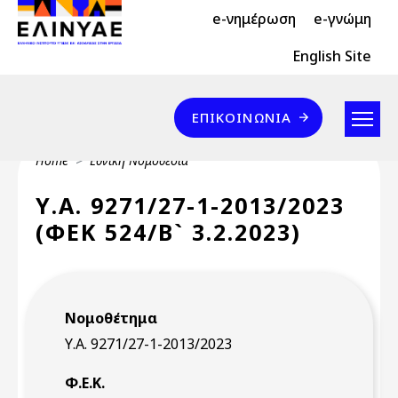
Header Top 2
Skip to main content
e-νημέρωση
e-γνώμη
Header Top
English Site
Επικοινωνία
ΕΠΙΚΟΙΝΩΝΊΑ
Breadcrumb
Home
Εθνική Νομοθεσία
Υ.Α. 9271/27-1-2013/2023
(ΦΕΚ 524/Β` 3.2.2023)
Νομοθέτημα
Υ.Α. 9271/27-1-2013/2023
Φ.Ε.Κ.