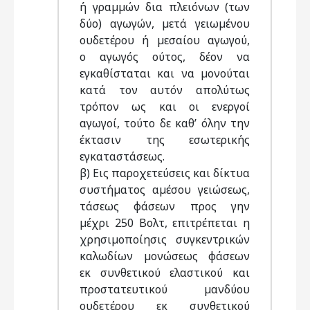
ή γραµµών δια πλειόνων (των
δύο) αγωγών, µετά γειωµένου
ουδετέρου ή µεσαίου αγωγού,
ο αγωγός ούτος, δέον να
εγκαθίσταται και να µονούται
κατά τον αυτόν απολύτως
τρόπον ως και οι ενεργοί
αγωγοί, τούτο δε καθ’ όλην την
έκτασιν της εσωτερικής
εγκαταστάσεως.
β) Εις παροχετεύσεις και δίκτυα
συστήµατος αµέσου γειώσεως,
τάσεως φάσεων προς γην
µέχρι 250 Βολτ, επιτρέπεται η
χρησιµοποίησις συγκεντρικών
καλωδίων µονώσεως φάσεων
εκ συνθετικού ελαστικού και
προστατευτικού µανδύου
ουδετέρου εκ συνθετικού