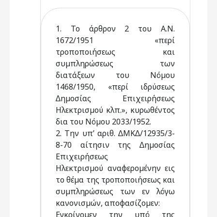
1. Το άρθρον 2 του Α.Ν.
1672/1951 «περί
τροποποιήσεως και
συµπληρώσεως των
διατάξεων του Νόµου
1468/1950, «περί ιδρύσεως
∆ηµοσίας Επιχειρήσεως
Ηλεκτρισµού κλπ.», κυρωθέντος
δια του Νόµου 2033/1952.
2. Την υπ’ αριθ. ∆ΜΚ∆/12935/3-
8-70 αίτησιν της ∆ηµοσίας
Επιχειρήσεως
Ηλεκτρισµού αναφεροµένην εις
το θέµα της τροποποιήσεως και
συµπληρώσεως των εν λόγω
κανονισµών, αποφασίζοµεν:
Εγκρίνοµεν την υπό της