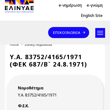
Header Top 2
Skip to main content
e-νημέρωση
e-γνώμη
Header Top
English Site
Επικοινωνία
ΕΠΙΚΟΙΝΩΝΊΑ
Breadcrumb
Home
Εθνική Νομοθεσία
Υ.Α. 83752/4165/1971
(ΦΕΚ 687/Β` 24.8.1971)
Νομοθέτημα
Υ.Α. 83752/4165/1971
Φ.Ε.Κ.