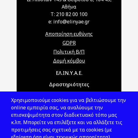
Αθήνα
T: 210 82 00 100
e: info@elinyae.gr
Αποποίηση ευθύνης
GDPR
Πολιτική Β/Π
Δομή κόμβου
Main navigation
ΕΛ.ΙΝ.Υ.Α.Ε.
Δραστηριότητες
Θέματα ΥΑΕ
Χρησιμοποιούμε cookies για να βελτιώσουμε την
Νομοθεσία
online εμπειρία σας, να αναλύουμε την
επισκεψιμότητα στον διαδικτυακό τόπο μας
Εκδόσεις
κ.λπ. Μπορείτε να επιλέξετε και να αλλάξετε τις
προτιμήσεις σας σχετικά με τα cookies (με
Νέα - Εκδηλώσεις
εξαίρεση όσα είναι τεχνικώς απαραίτητα).