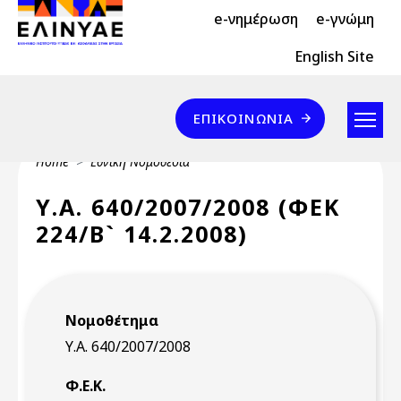
Header Top 2
Skip to main content
e-νημέρωση
e-γνώμη
Header Top
English Site
Επικοινωνία
ΕΠΙΚΟΙΝΩΝΊΑ
Breadcrumb
Home
Εθνική Νομοθεσία
Υ.Α. 640/2007/2008 (ΦΕΚ
224/Β` 14.2.2008)
Νομοθέτημα
Υ.Α. 640/2007/2008
Φ.Ε.Κ.