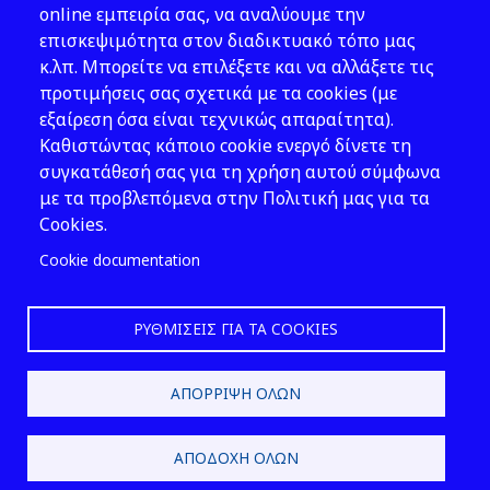
Νομοθεσία
online εμπειρία σας, να αναλύουμε την
επισκεψιμότητα στον διαδικτυακό τόπο μας
Εκδόσεις
κ.λπ. Μπορείτε να επιλέξετε και να αλλάξετε τις
προτιμήσεις σας σχετικά με τα cookies (με
Νέα - Εκδηλώσεις
εξαίρεση όσα είναι τεχνικώς απαραίτητα).
Ακολουθήστε μας
Καθιστώντας κάποιο cookie ενεργό δίνετε τη
συγκατάθεσή σας για τη χρήση αυτού σύμφωνα
με τα προβλεπόμενα στην Πολιτική μας για τα
Cookies.
Cookie documentation
ΡΥΘΜΊΣΕΙΣ ΓΙΑ ΤΑ COOKIES
2026 © ΕΛ.ΙΝ.Υ.Α.Ε.
ΑΠΌΡΡΙΨΗ ΌΛΩΝ
Design & Development by
ΑΠΟΔΟΧΉ ΌΛΩΝ