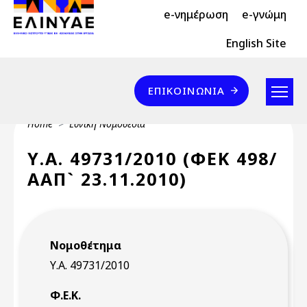
Header Top 2
Skip to main content
e-νημέρωση
e-γνώμη
Header Top
English Site
Επικοινωνία
ΕΠΙΚΟΙΝΩΝΊΑ
Breadcrumb
Home
Εθνική Νομοθεσία
Υ.Α. 49731/2010 (ΦΕΚ 498/
ΑΑΠ` 23.11.2010)
Νομοθέτημα
Υ.Α. 49731/2010
Φ.Ε.Κ.