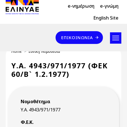
Header Top 2
Skip to main content
e-νημέρωση
e-γνώμη
Header Top
English Site
Επικοινωνία
ΕΠΙΚΟΙΝΩΝΊΑ
Breadcrumb
Home
Εθνική Νομοθεσία
Υ.Α. 4943/971/1977 (ΦΕΚ
60/Β` 1.2.1977)
Νομοθέτημα
Υ.Α. 4943/971/1977
Φ.Ε.Κ.