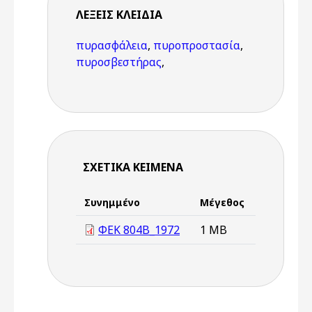
ΛΈΞΕΙΣ KΛΕΙΔΙΆ
πυρασφάλεια
,
πυροπροστασία
,
πυροσβεστήρας
,
ΣΧΕΤΙΚΆ ΚΕΊΜΕΝΑ
Συνημμένο
Μέγεθος
ΦΕΚ 804Β_1972
1 MB