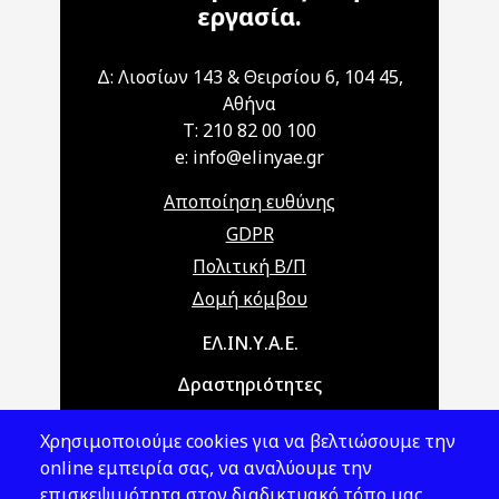
εργασία.
Δ: Λιοσίων 143 & Θειρσίου 6, 104 45,
Αθήνα
T: 210 82 00 100
e: info@elinyae.gr
Αποποίηση ευθύνης
GDPR
Πολιτική Β/Π
Δομή κόμβου
Main navigation
ΕΛ.ΙΝ.Υ.Α.Ε.
Δραστηριότητες
Θέματα ΥΑΕ
Χρησιμοποιούμε cookies για να βελτιώσουμε την
Νομοθεσία
online εμπειρία σας, να αναλύουμε την
επισκεψιμότητα στον διαδικτυακό τόπο μας