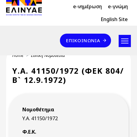
Header Top 2
Skip to main content
e-νημέρωση
e-γνώμη
Header Top
English Site
Επικοινωνία
ΕΠΙΚΟΙΝΩΝΊΑ
Breadcrumb
Home
Εθνική Νομοθεσία
Υ.Α. 41150/1972 (ΦΕΚ 804/
Β` 12.9.1972)
Νομοθέτημα
Υ.Α. 41150/1972
Φ.Ε.Κ.